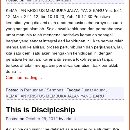
KEMATIAN KRISTUS MEMBUKA JALAN YANG BARU Yes. 53:1-
12; Mzm. 22:1-12; Ibr. 10:16-23; Yoh. 19:17-30 Peristiwa
kematian yang dialami oleh umat manusia sebenarnya sesuatu
yang sangat alamiah. Sejak awal kehidupan dan peradabannya,
umat manusia telah mengenal peristiwa kematian sebagai
bagian yang sangat integral dari kehidupan ini. Kita semua telah
mengalami kelahiran, proses pertumbuhan dan perjuangan, lalu
kita satu demi satu akan mengakhiri kehidupan ini dengan
peristiwa kematian. Karena itu semua tokoh sejarah tanpa
terkecuali telah mengalami peristiwa kematian, baik penakluk
dunia
…
Continue reading →
Posted in
Renungan / Sermons
|
Tagged
Jumat Agung
,
KEMATIAN KRISTUS MEMBUKA JALAN YANG BARU
This is Discipleship
Posted on
October 29, 2012
by
admin
A disciple can simply be defined as a learner or a student. We