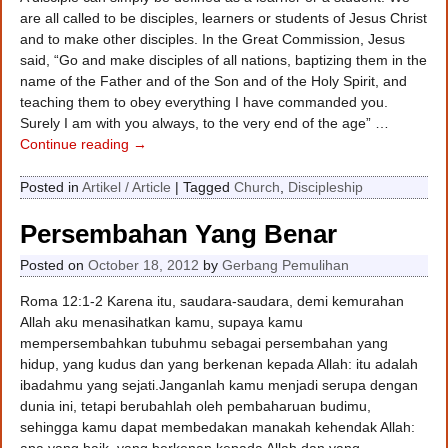
are all called to be disciples, learners or students of Jesus Christ
and to make other disciples. In the Great Commission, Jesus
said, “Go and make disciples of all nations, baptizing them in the
name of the Father and of the Son and of the Holy Spirit, and
teaching them to obey everything I have commanded you.
Surely I am with you always, to the very end of the age”
…
Continue reading →
Posted in
Artikel / Article
|
Tagged
Church
,
Discipleship
Persembahan Yang Benar
Posted on
October 18, 2012
by
Gerbang Pemulihan
Roma 12:1-2 Karena itu, saudara-saudara, demi kemurahan
Allah aku menasihatkan kamu, supaya kamu
mempersembahkan tubuhmu sebagai persembahan yang
hidup, yang kudus dan yang berkenan kepada Allah: itu adalah
ibadahmu yang sejati.Janganlah kamu menjadi serupa dengan
dunia ini, tetapi berubahlah oleh pembaharuan budimu,
sehingga kamu dapat membedakan manakah kehendak Allah:
apa yang baik, yang berkenan kepada Allah dan yang