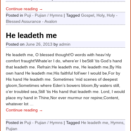
Continue reading →
Posted in
Puji - Pujian / Hymns
|
Tagged
Gospel
,
Holy
,
Holy -
Blessed Assurance - Avalon
He leadeth me
Posted on
June 26, 2013
by
admin
He leadeth me, O blessed thought!O words with heav’nly
comfort fraught!Whate’er I do, where’er I beStill ’tis God’s hand
that leadeth me. Refrain:He leadeth me, He leadeth me,By His
own hand He leadeth me;His faithful foll’wer I would be,For by
His hand He leadeth me. Sometimes ’mid scenes of deepest
gloom,Sometimes where Eden’s bowers bloom,By waters still,
o’er troubled sea,Still ’tis His hand that leadeth me. Lord, I would
place my hand in Thine,Nor ever murmur nor repine;Content,
whatever lot
…
Continue reading →
Posted in
Puji - Pujian / Hymns
|
Tagged
He leadeth me
,
Hymns
,
Pujian