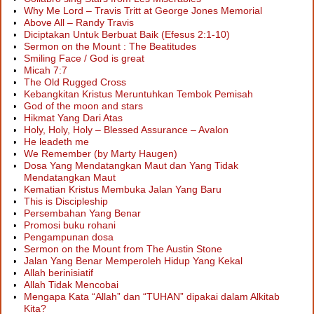
Why Me Lord – Travis Tritt at George Jones Memorial
Above All – Randy Travis
Diciptakan Untuk Berbuat Baik (Efesus 2:1-10)
Sermon on the Mount : The Beatitudes
Smiling Face / God is great
Micah 7:7
The Old Rugged Cross
Kebangkitan Kristus Meruntuhkan Tembok Pemisah
God of the moon and stars
Hikmat Yang Dari Atas
Holy, Holy, Holy – Blessed Assurance – Avalon
He leadeth me
We Remember (by Marty Haugen)
Dosa Yang Mendatangkan Maut dan Yang Tidak
Mendatangkan Maut
Kematian Kristus Membuka Jalan Yang Baru
This is Discipleship
Persembahan Yang Benar
Promosi buku rohani
Pengampunan dosa
Sermon on the Mount from The Austin Stone
Jalan Yang Benar Memperoleh Hidup Yang Kekal
Allah berinisiatif
Allah Tidak Mencobai
Mengapa Kata “Allah” dan “TUHAN” dipakai dalam Alkitab
Kita?