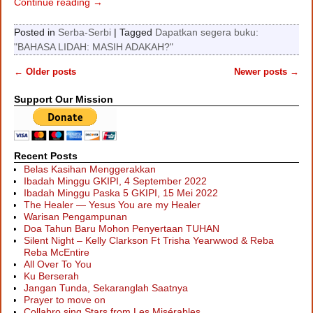
Continue reading →
Posted in
Serba-Serbi
|
Tagged
Dapatkan segera buku:
"BAHASA LIDAH: MASIH ADAKAH?"
←
Older posts
Newer posts
→
Post navigation
Support Our Mission
Recent Posts
Belas Kasihan Menggerakkan
Ibadah Minggu GKIPI, 4 September 2022
Ibadah Minggu Paska 5 GKIPI, 15 Mei 2022
The Healer — Yesus You are my Healer
Warisan Pengampunan
Doa Tahun Baru Mohon Penyertaan TUHAN
Silent Night – Kelly Clarkson Ft Trisha Yearwwod & Reba
Reba McEntire
All Over To You
Ku Berserah
Jangan Tunda, Sekaranglah Saatnya
Prayer to move on
Collabro sing Stars from Les Misérables