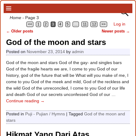
Home
- Page 3
Log in
<<
1
2
3
4
5
…
11
12
>>
←
Older posts
Newer posts
→
Post navigation
God of the moon and stars
Posted on
November 23, 2014
by
admin
God of the moon and stars God of the gay- and singles bars
God of the fragile hearts we are, I come to you God of our
history, god of the future that will be What will you make of me, I
come to you God of the meek and mild, God of the reckless and
the wild God of the unreconciled, I come to you God of our life
and death God of our secrets unconfessed God of our
…
Continue reading →
Posted in
Puji - Pujian / Hymns
|
Tagged
God of the moon and
stars
Hikmat Yang Dari Atas