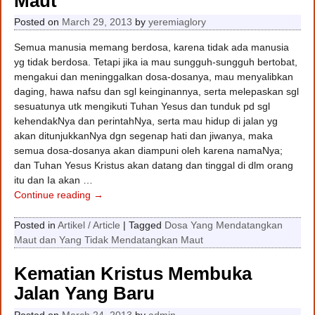
Maut
Posted on
March 29, 2013
by
yeremiaglory
Semua manusia memang berdosa, karena tidak ada manusia
yg tidak berdosa. Tetapi jika ia mau sungguh-sungguh bertobat,
mengakui dan meninggalkan dosa-dosanya, mau menyalibkan
daging, hawa nafsu dan sgl keinginannya, serta melepaskan sgl
sesuatunya utk mengikuti Tuhan Yesus dan tunduk pd sgl
kehendakNya dan perintahNya, serta mau hidup di jalan yg
akan ditunjukkanNya dgn segenap hati dan jiwanya, maka
semua dosa-dosanya akan diampuni oleh karena namaNya;
dan Tuhan Yesus Kristus akan datang dan tinggal di dlm orang
itu dan Ia akan
…
Continue reading →
Posted in
Artikel / Article
|
Tagged
Dosa Yang Mendatangkan
Maut dan Yang Tidak Mendatangkan Maut
Kematian Kristus Membuka
Jalan Yang Baru
Posted on
March 24, 2013
by
admin