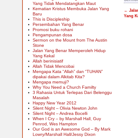
Yang Tidak Mendatangkan Maut
Kematian Kristus Membuka Jalan Yang
←
Jala
Baru
Post
Yang K
This is Discipleship
Persembahan Yang Benar
Promosi buku rohani
Pengampunan dosa
Sermon on the Mount from The Austin
Stone
Jalan Yang Benar Memperoleh Hidup
Yang Kekal
Allah berinisiatif
Allah Tidak Mencobai
Mengapa Kata “Allah” dan “TUHAN”
dipakai dalam Alkitab Kita?
Mengapa memuji?
Why You Need a Church Familty
3 Rahasia Untuk Terlepas Dari Belenggu
Masalah
Happy New Year 2012
Silent Night – Olivia Newton John
Silent Night – Andrea Bocelli
When I Cry – by Marshall Hall, Guy
Penrod, Wes Hampton
Our God is an Awesome God – By Mark
Lowry/Marshall Hall/Jessy Dixon