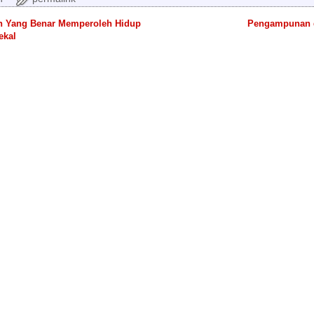
n Yang Benar Memperoleh Hidup
Pengampunan
 navigation
ekal