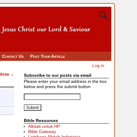
Contact Us
Post Your Article
Log in
 dosa
→
Subscribe to our posts via email
Please enter your email address in the box
below and press the submit button
Bible Resources
Alkitab untuk HP
Bible Gateway
Lembaga Alkitab Indonesia