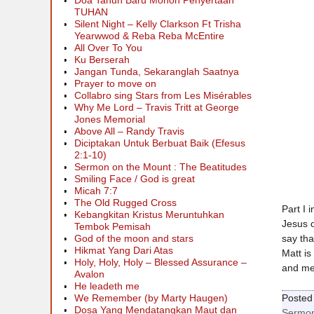
Doa Tahun Baru Mohon Penyertaan
TUHAN
Silent Night – Kelly Clarkson Ft Trisha
Yearwwod & Reba Reba McEntire
All Over To You
Ku Berserah
Jangan Tunda, Sekaranglah Saatnya
Prayer to move on
Collabro sing Stars from Les Misérables
Why Me Lord – Travis Tritt at George
Jones Memorial
Above All – Randy Travis
Diciptakan Untuk Berbuat Baik (Efesus
2:1-10)
Sermon on the Mount : The Beatitudes
Smiling Face / God is great
Micah 7:7
The Old Rugged Cross
Part I 
Kebangkitan Kristus Meruntuhkan
Jesus o
Tembok Pemisah
say tha
God of the moon and stars
Hikmat Yang Dari Atas
Matt is
Holy, Holy, Holy – Blessed Assurance –
and me
Avalon
He leadeth me
Posted 
We Remember (by Marty Haugen)
Dosa Yang Mendatangkan Maut dan
Sermo