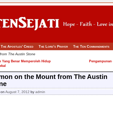
The Apostles’ Creed
The Lord’s Prayer
The Ten Commandments
from The Austin Stone
n Yang Benar Memperoleh Hidup
Pengampunan
 navigation
ekal
mon on the Mount from The Austin
ne
 on
August 7, 2012
by
admin