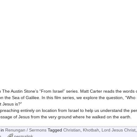
in The Austin Stone’s “From Israel” series. Matt Carter reads the words 
n the Sea of Galilee. In this film series, we explore the question, “Who
t Jesus is?”
 preaching entirely on location from Israel to help us understand the pe
ssage of Jesus from the very ground where he walked on the earth.
in
Renungan / Sermons
Tagged
Christian
,
Khotbah
,
Lord Jesus Christ
,
n
permalink