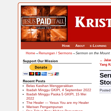
Home
About
e-Learning
Home
→
Renungan / Sermons
→
Sermon on the Mount 
←
Jala
Support Our Mission
Post
Yang K
Ser
Sto
Recent Posts
Belas Kasihan Menggerakkan
Ibadah Minggu GKIPI, 4 September 2022
Posted
Ibadah Minggu Paska 5 GKIPI, 15 Mei
2022
The Healer — Yesus You are my Healer
Warisan Pengampunan