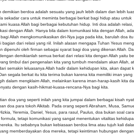
 demikian berdoa adalah sesuatu yang jauh lebih dalam dan lebih lua
da sekadar cara untuk meminta berbagai berkat bagi hidup atau untuk
mi kuasa Allah bagi berbagai kebutuhan hidup. Inti doa adalah relasi,
asi dengan Allah. Hanya bila dalam komunikasi kita dengan Allah, ada
bagi Allah mengkomunikasikan diri-Nya juga pada kita, barulah doa itu
 bagian dari relasi yang riil. Inilah alasan mengapa Tuhan Yesus meng
 dipenuhi oleh firman sebagai syarat bagi doa yang dikenan Allah. Da
engan demikianlah semua berkat dari relasi kita dengan Allah yaitu b
yang timbul dari pengenalan kita yang tumbuh mendalam akan Allah, a
dari semakin leluasanya Allah hadir dalam kehidupan kita, akan dapat k
Dan segala berkat itu kita terima bukan karena kita memiliki iman yang
gih dalam mengklaim Allah, melainkan karena iman-harap-kasih kita d
nyatu dengan kasih-hikmat-kuasa-rencana-Nya bagi kita.
ian doa yang seperti inilah yang kita jumpai dalam berbagai kisah nya
pan doa para tokoh Alkitab. Pada orang seperti Abraham, Musa, Samue
izkia, Yeremia, Daniel, Yesus, para rasul, Paulus, doa bukan soal cara
 formula, tetapi komunikasi yang sangat menentukan vitalitas kehidup
ereka. Itu sebabnya bukan kebiasaan berdoa lima atau tujuh kali dal
 yang memberdayakan doa mereka, tetapi keintiman hubungan dengan 