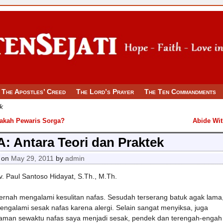
The Apostles’ Creed
The Lord’s Prayer
The Ten Commandments
k
akah Pewaris Sorga?
Abide Wi
 navigation
: Antara Teori dan Praktek
 on
May 29, 2011
by
admin
v. Paul Santoso Hidayat, S.Th., M.Th.
ernah mengalami kesulitan nafas. Sesudah terserang batuk agak lama,
ngalami sesak nafas karena alergi. Selain sangat menyiksa, juga
aman sewaktu nafas saya menjadi sesak, pendek dan terengah-engah 