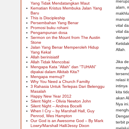
merupak
Yang Tidak Mendatangkan Maut
alam, 
Kematian Kristus Membuka Jalan Yang
Baru
makhluk
This is Discipleship
manusi
Persembahan Yang Benar
vital 
Promosi buku rohani
vital d
Pengampunan dosa
dengan
Sermon on the Mount from The Austin
Stone
Ketidak
Jalan Yang Benar Memperoleh Hidup
Allah.
Yang Kekal
Allah berinisiatif
Jika de
Allah Tidak Mencobai
Mengapa Kata “Allah” dan “TUHAN”
mengha
dipakai dalam Alkitab Kita?
tersend
Mengapa memuji?
relasi 
Why You Need a Church Familty
intinya
3 Rahasia Untuk Terlepas Dari Belenggu
Masalah
kita ti
Happy New Year 2012
akan Al
Silent Night – Olivia Newton John
Nya in
Silent Night – Andrea Bocelli
mengha
When I Cry – by Marshall Hall, Guy
Penrod, Wes Hampton
Dengan 
Our God is an Awesome God – By Mark
terbit 
Lowry/Marshall Hall/Jessy Dixon
melalui