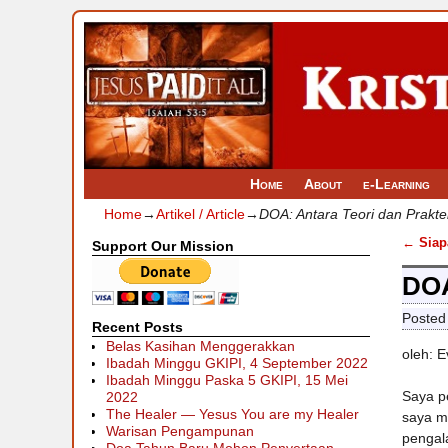
Home
About
e-Learning
Home
→
Artikel / Article
→
DOA: Antara Teori dan Prakte
←
Siap
Support Our Mission
Post
DOA
Posted
Recent Posts
Belas Kasihan Menggerakkan
oleh: E
Ibadah Minggu GKIPI, 4 September 2022
Ibadah Minggu Paska 5 GKIPI, 15 Mei
Saya p
2022
The Healer — Yesus You are my Healer
saya me
Warisan Pengampunan
pengal