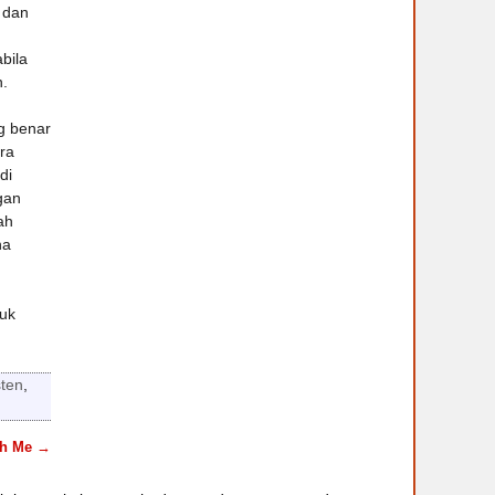
 dan
bila
.
ng benar
ra
di
gan
ah
na
tuk
sten
,
th Me
→