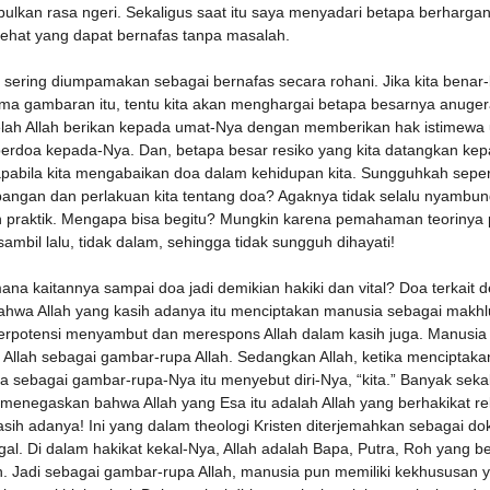
ulkan rasa ngeri. Sekaligus saat itu saya menyadari betapa berharga
sehat yang dapat bernafas tanpa masalah.
 sering diumpamakan sebagai bernafas secara rohani. Jika kita benar
ma gambaran itu, tentu kita akan menghargai betapa besarnya anuge
elah Allah berikan kepada umat-Nya dengan memberikan hak istimewa 
berdoa kepada-Nya. Dan, betapa besar resiko yang kita datangkan ke
pabila kita mengabaikan doa dalam kehidupan kita. Sungguhkah sepert
bangan dan perlakuan kita tentang doa? Agaknya tidak selalu nyambung
 praktik. Mengapa bisa begitu? Mungkin karena pemahaman teorinya
ambil lalu, tidak dalam, sehingga tidak sungguh dihayati!
na kaitannya sampai doa jadi demikian hakiki dan vital? Doa terkait 
bahwa Allah yang kasih adanya itu menciptakan manusia sebagai makhl
erpotensi menyambut dan merespons Allah dalam kasih juga. Manusia
 Allah sebagai gambar-rupa Allah. Sedangkan Allah, ketika menciptaka
 sebagai gambar-rupa-Nya itu menyebut diri-Nya, “kita.” Banyak sekali
 menegaskan bahwa Allah yang Esa itu adalah Allah yang berhakikat rel
asih adanya! Ini yang dalam theologi Kristen diterjemahkan sebagai dok
gal. Di dalam hakikat kekal-Nya, Allah adalah Bapa, Putra, Roh yang be
. Jadi sebagai gambar-rupa Allah, manusia pun memiliki kekhususan y