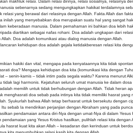
an makhluk relasi. Dalam relasi dirinya, relasi sosialnya, relasinya d
manusia sebenarnya sedang mengungkapkan hakikat terdalamnya seb
 relasi yang berawal dari relasinya dengan Allah. Fakta Allah dan fakt
a inilah yang menyebabkan doa merupakan suatu hal yang sangat hak
dalam keberadaan manusia. Dalam pemahaman ini bahkan doa lebih hak
aripada diartikan sebagai nafas rohani. Doa adalah ungkapan dari relasi
 Allah. Doa adalah komunikasi atau dialog manusia dengan Allah.
lancaran kehidupan doa adalah gejala ketidakberesan relasi kita deng
mikian hakiki dan vital, mengapa pada kenyataannya kita tidak sponta
srati doa? Mengapa kehidupan doa kita (komunikasi kita dengan Tuh
at – senin-kamis – tidak intim pada segala waktu? Karena menurut Alk
itu tidak lagi harmonis. Kejatuhan seluruh umat manusia ke dalam dosa
 adalah memilih untuk tidak berhubungan dengan Allah. Tidak heran ap
dak menghasrati doa sebab pada intinya kita tidak memiliki hasrat yang 
lah. Syukurlah bahwa Allah tetap berhasrat untuk bersekutu dengan ci
i. Itu sebab Ia mendirikan perjanjian dengan Abraham yang pada punc
silkan pendamaian antara diri-Nya dengan umat-Nya di dalam Yesus K
pendamaian yang Yesus Kristus hasilkan, pulihlah relasi kita dengan A
pula hasrat kuat kita akan Allah – kesadaran dan kerinduan untuk berd
nya kita menumbuhkan relasi kasih kita dengan Allah.