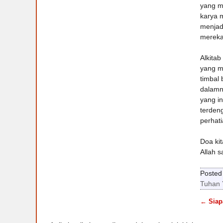
yang m
karya 
menjad
mereka
Alkitab
yang me
timbal
dalamn
yang i
terdeng
perhati
Doa kit
Allah s
Posted 
Tuhan 
←
Siap
Post