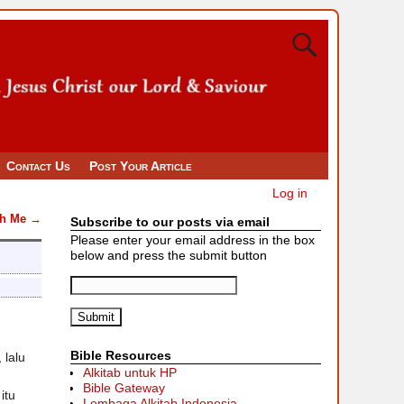
Contact Us
Post Your Article
Log in
th Me
→
Subscribe to our posts via email
Please enter your email address in the box
below and press the submit button
Bible Resources
 lalu
Alkitab untuk HP
Bible Gateway
itu
Lembaga Alkitab Indonesia