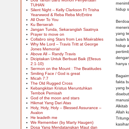
Doa Tahun Baru Mohon Penyertaan
menimb
TUHAN
hidup 
Silent Night – Kelly Clarkson Ft Trisha
Yearwwod & Reba Reba McEntire
All Over To You
Berdoa
Ku Berserah
meneri
Jangan Tunda, Sekaranglah Saatnya
yang t
Prayer to move on
Collabro sing Stars from Les Misérables
boleh 
Why Me Lord – Travis Tritt at George
hidup a
Jones Memorial
pertim
Above All – Randy Travis
dengan
Diciptakan Untuk Berbuat Baik (Efesus
hanya s
2:1-10)
Sermon on the Mount : The Beatitudes
Smiling Face / God is great
Bagaima
Micah 7:7
fakta 
The Old Rugged Cross
yang b
Kebangkitan Kristus Meruntuhkan
Tembok Pemisah
disebut
God of the moon and stars
manusia
Hikmat Yang Dari Atas
Alkitab
Holy, Holy, Holy – Blessed Assurance –
Allah k
Avalon
He leadeth me
Tritung
We Remember (by Marty Haugen)
kasihan
Dosa Yang Mendatangkan Maut dan