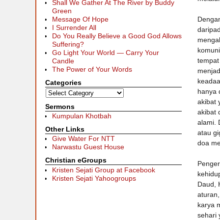
Shall We Gather At The River by Buddy
Green
Dengan
Message Of Hope
I Surrender All
daripa
Do You Really Believe a Good God Allows
mengala
Suffering?
komunik
Go Light Your World — Carry Your
tempat 
Candle
The Power of Your Words
menjadi
keadaan
Categories
hanya d
akibat 
Sermons
akibat 
Kumpulan Khotbah
alami. 
Other Links
atau gi
Give Water For NTT
doa me
Narwastu Guest House
Christian eGroups
Pengert
Kristen Sejati Group at Facebook
kehidu
Kristen Sejati Yahoogroups
Daud, H
aturan,
karya m
sehari