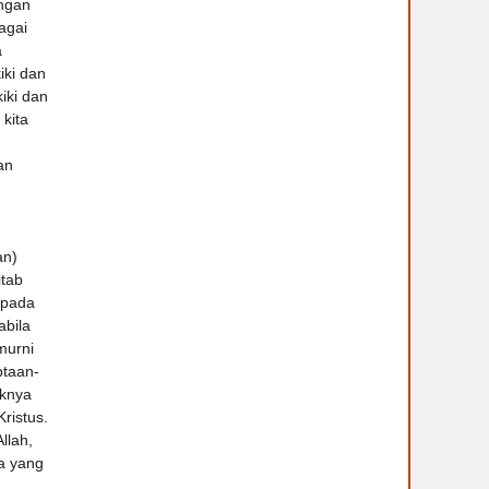
engan
agai
a
iki dan
iki dan
 kita
an
n
an)
itab
 pada
abila
murni
ptaan-
aknya
ristus.
llah,
oa yang