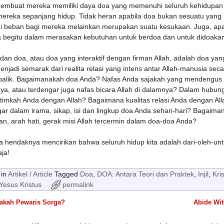
embuat mereka memiliki daya doa yang memenuhi seluruh kehidupan
mereka sepanjang hidup. Tidak heran apabila doa bukan sesuatu yang
i beban bagi mereka melainkan merupakan suatu kesukaan. Juga, apa
 begitu dalam merasakan kebutuhan untuk berdoa dan untuk didoakan
 dan doa, atau doa yang interaktif dengan firman Allah, adalah doa ya
njadi semarak dari realita relasi yang intens antar Allah-manusia seca
 balik. Bagaimanakah doa Anda? Nafas Anda sajakah yang mendengus 
ya, atau terdengar juga nafas bicara Allah di dalamnya? Dalam hubun
ntimkah Anda dengan Allah? Bagaimana kualitas relasi Anda dengan All
ar dalam irama, sikap, isi dan lingkup doa Anda sehari-hari? Bagaima
an, arah hati, gerak misi Allah tercermin dalam doa-doa Anda?
a hendaknya mencirikan bahwa seluruh hidup kita adalah dari-oleh-un
aja!
in
Artikel / Article
Tagged
Doa
,
DOA: Antara Teori dan Praktek
,
Injil
,
Kri
Yesus Kristus
permalink
akah Pewaris Sorga?
Abide Wi
 navigation