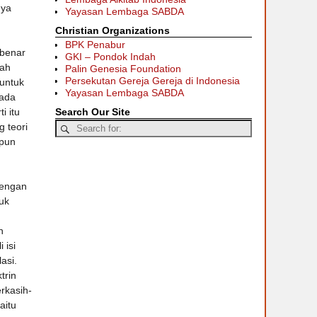
nya
Yayasan Lembaga SABDA
Christian Organizations
BPK Penabur
-benar
GKI – Pondok Indah
rah
Palin Genesia Foundation
Persekutan Gereja Gereja di Indonesia
untuk
Yayasan Lembaga SABDA
pada
Search Our Site
i itu
 teori
 pun
dengan
uk
n
 isi
asi.
trin
rkasih-
aitu