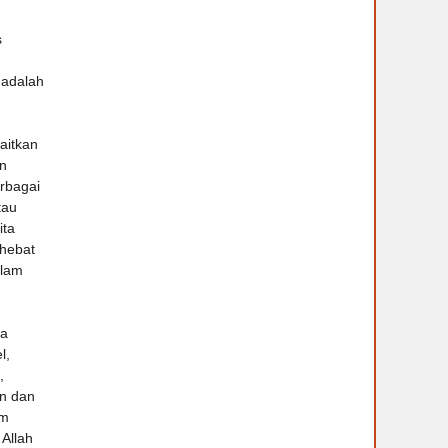
s
 adalah
aitkan
n
erbagai
tau
ita
 hebat
alam
ta
l,
,
an dan
am
Allah