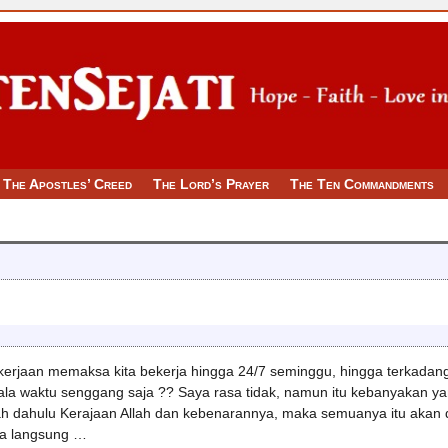
The Apostles’ Creed
The Lord’s Prayer
The Ten Commandments
ekerjaan memaksa kita bekerja hingga 24/7 seminggu, hingga terkadang
a waktu senggang saja ?? Saya rasa tidak, namun itu kebanyakan yang
rilah dahulu Kerajaan Allah dan kebenarannya, maka semuanya itu aka
ta langsung
…