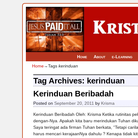
Home
About
e-Learning
Home
→Tags
kerinduan
Tag Archives:
kerinduan
Kerinduan Beribadah
Posted on
September 20, 2011
by
Krisma
Kerinduan Beribadah Oleh: Krisma Ketika rutinitas p
dengan-Nya. Apakah kita baru merindukan Tuhan dikal
Saya teringat ada firman Tuhan berkata, “Tetapi ca
harus mencari kerajaanNya dahulu ? Kenapa tidak ki